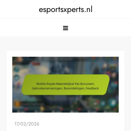
Skip
esportsxperts.nl
to
content