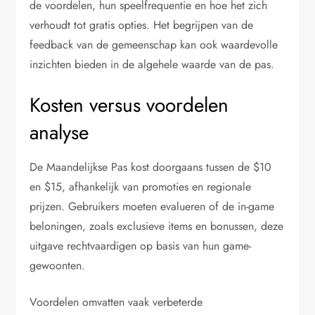
de voordelen, hun speelfrequentie en hoe het zich
verhoudt tot gratis opties. Het begrijpen van de
feedback van de gemeenschap kan ook waardevolle
inzichten bieden in de algehele waarde van de pas.
Kosten versus voordelen
analyse
De Maandelijkse Pas kost doorgaans tussen de $10
en $15, afhankelijk van promoties en regionale
prijzen. Gebruikers moeten evalueren of de in-game
beloningen, zoals exclusieve items en bonussen, deze
uitgave rechtvaardigen op basis van hun game-
gewoonten.
Voordelen omvatten vaak verbeterde