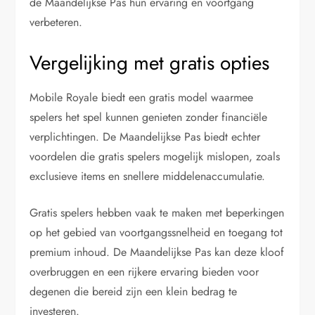
de Maandelijkse Pas hun ervaring en voortgang
verbeteren.
Vergelijking met gratis opties
Mobile Royale biedt een gratis model waarmee
spelers het spel kunnen genieten zonder financiële
verplichtingen. De Maandelijkse Pas biedt echter
voordelen die gratis spelers mogelijk mislopen, zoals
exclusieve items en snellere middelenaccumulatie.
Gratis spelers hebben vaak te maken met beperkingen
op het gebied van voortgangssnelheid en toegang tot
premium inhoud. De Maandelijkse Pas kan deze kloof
overbruggen en een rijkere ervaring bieden voor
degenen die bereid zijn een klein bedrag te
investeren.