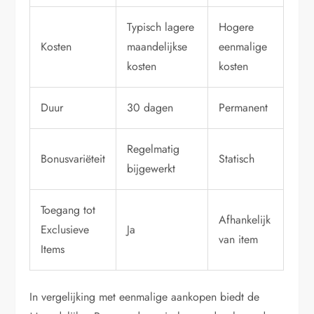
Typisch lagere
Hogere
Kosten
maandelijkse
eenmalige
kosten
kosten
Duur
30 dagen
Permanent
Regelmatig
Bonusvariëteit
Statisch
bijgewerkt
Toegang tot
Afhankelijk
Exclusieve
Ja
van item
Items
In vergelijking met eenmalige aankopen biedt de