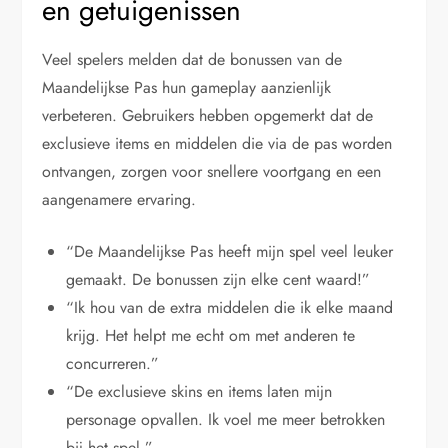
en getuigenissen
Veel spelers melden dat de bonussen van de
Maandelijkse Pas hun gameplay aanzienlijk
verbeteren. Gebruikers hebben opgemerkt dat de
exclusieve items en middelen die via de pas worden
ontvangen, zorgen voor snellere voortgang en een
aangenamere ervaring.
“De Maandelijkse Pas heeft mijn spel veel leuker
gemaakt. De bonussen zijn elke cent waard!”
“Ik hou van de extra middelen die ik elke maand
krijg. Het helpt me echt om met anderen te
concurreren.”
“De exclusieve skins en items laten mijn
personage opvallen. Ik voel me meer betrokken
bij het spel.”