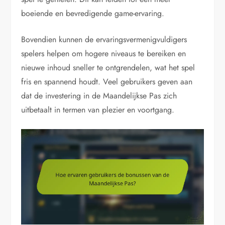
boeiende en bevredigende game-ervaring.
Bovendien kunnen de ervaringsvermenigvuldigers
spelers helpen om hogere niveaus te bereiken en
nieuwe inhoud sneller te ontgrendelen, wat het spel
fris en spannend houdt. Veel gebruikers geven aan
dat de investering in de Maandelijkse Pas zich
uitbetaalt in termen van plezier en voortgang.