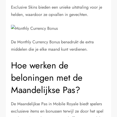
Exclusive Skins bieden een unieke uitstraling voor je
helden, waardoor ze opvallen in gevechten.
De Monthly Currency Bonus benadrukt de extra
middelen die je elke maand kunt verdienen.
Hoe werken de
beloningen met de
Maandelijkse Pas?
De Maandelijkse Pas in Mobile Royale biedt spelers
exclusieve items en bonussen terwijl ze door het spel