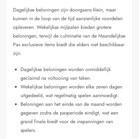
Dagelijkse beloningen zijn doorgaans klein, maar
kunnen in de loop van de tijd aanzienlijke voordelen
opleveren. Wekelijkse mijlpalen bieden grotere
beloningen, terwijl de culminatie van de Maandelijkse
Pas exclusieve items biedt die elders niet beschikbaar
zijn.
Dagelijkse beloningen worden onmiddellijk
geclaimd na voltooiing van taken.
Wekelijkse beloningen worden elke zeven dagen
uitgedeeld, wat regelmatig spelen aanmoedigt.
Beloningen aan het einde van de maand worden
gegeven zodra de pasperiode eindigt, wat een
grand finale biedt voor de inspanningen van
spelers.