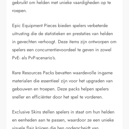
gebruikt om helden met unieke vaardigheden op te
roepen.
Epic Equipment Pieces bieden spelers verbeterde
uitrusting die de statistieken en prestaties van helden
in gevechten verhoogt. Deze items zijn ontworpen om
spelers een concurrentievoordeel te geven in zowel
PvE- als PvP-scenario’s.
Rare Resources Packs bevatten waardevolle in-game
materialen die essentieel zijn voor het upgraden van
gebouwen en troepen. Deze packs helpen spelers
sneller en efficiënter door het spel te vorderen.
Exclusive Skins stellen spelers in staat om hun helden
en eenheden aan te passen, waardoor ze een unieke
visuele flair krijgen die hen onderscheidt van