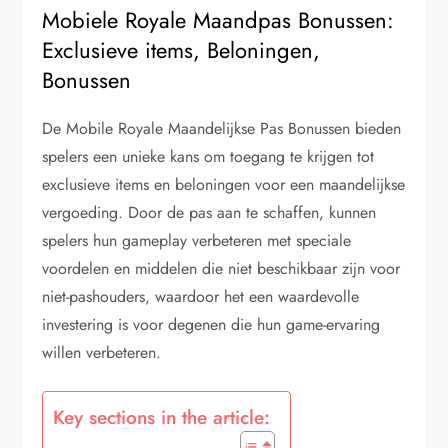
Mobiele Royale Maandpas Bonussen:
Exclusieve items, Beloningen,
Bonussen
De Mobile Royale Maandelijkse Pas Bonussen bieden
spelers een unieke kans om toegang te krijgen tot
exclusieve items en beloningen voor een maandelijkse
vergoeding. Door de pas aan te schaffen, kunnen
spelers hun gameplay verbeteren met speciale
voordelen en middelen die niet beschikbaar zijn voor
niet-pashouders, waardoor het een waardevolle
investering is voor degenen die hun game-ervaring
willen verbeteren.
Key sections in the article: