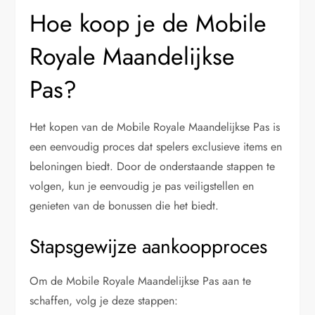
Hoe koop je de Mobile
Royale Maandelijkse
Pas?
Het kopen van de Mobile Royale Maandelijkse Pas is
een eenvoudig proces dat spelers exclusieve items en
beloningen biedt. Door de onderstaande stappen te
volgen, kun je eenvoudig je pas veiligstellen en
genieten van de bonussen die het biedt.
Stapsgewijze aankoopproces
Om de Mobile Royale Maandelijkse Pas aan te
schaffen, volg je deze stappen: