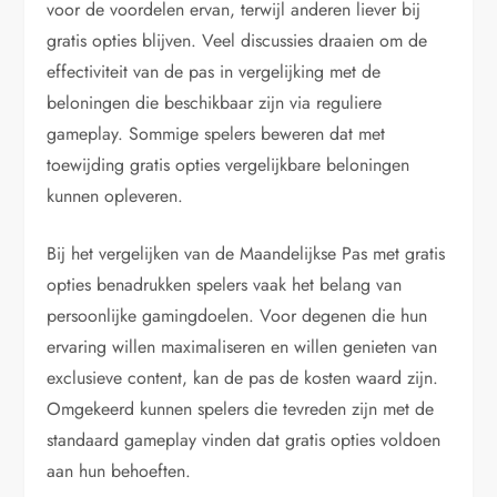
voor de voordelen ervan, terwijl anderen liever bij
gratis opties blijven. Veel discussies draaien om de
effectiviteit van de pas in vergelijking met de
beloningen die beschikbaar zijn via reguliere
gameplay. Sommige spelers beweren dat met
toewijding gratis opties vergelijkbare beloningen
kunnen opleveren.
Bij het vergelijken van de Maandelijkse Pas met gratis
opties benadrukken spelers vaak het belang van
persoonlijke gamingdoelen. Voor degenen die hun
ervaring willen maximaliseren en willen genieten van
exclusieve content, kan de pas de kosten waard zijn.
Omgekeerd kunnen spelers die tevreden zijn met de
standaard gameplay vinden dat gratis opties voldoen
aan hun behoeften.