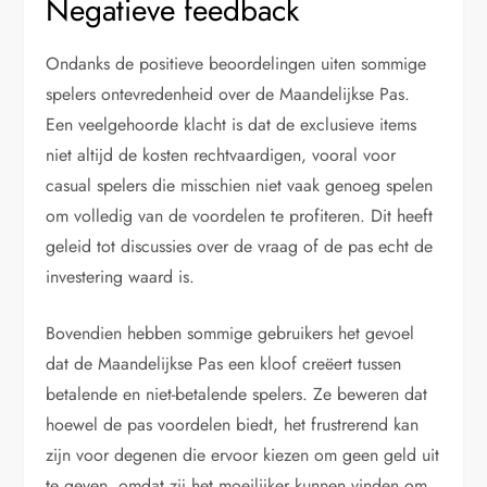
Negatieve feedback
Ondanks de positieve beoordelingen uiten sommige
spelers ontevredenheid over de Maandelijkse Pas.
Een veelgehoorde klacht is dat de exclusieve items
niet altijd de kosten rechtvaardigen, vooral voor
casual spelers die misschien niet vaak genoeg spelen
om volledig van de voordelen te profiteren. Dit heeft
geleid tot discussies over de vraag of de pas echt de
investering waard is.
Bovendien hebben sommige gebruikers het gevoel
dat de Maandelijkse Pas een kloof creëert tussen
betalende en niet-betalende spelers. Ze beweren dat
hoewel de pas voordelen biedt, het frustrerend kan
zijn voor degenen die ervoor kiezen om geen geld uit
te geven, omdat zij het moeilijker kunnen vinden om