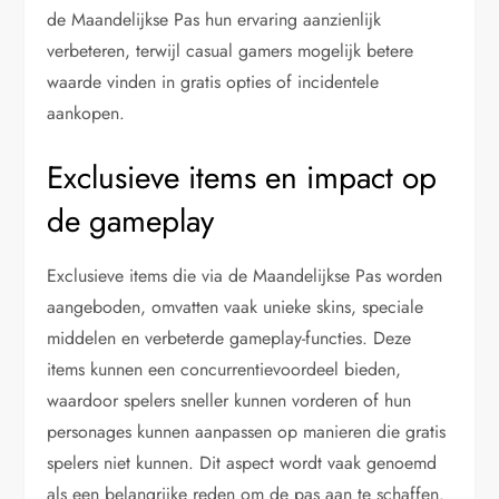
de Maandelijkse Pas hun ervaring aanzienlijk
verbeteren, terwijl casual gamers mogelijk betere
waarde vinden in gratis opties of incidentele
aankopen.
Exclusieve items en impact op
de gameplay
Exclusieve items die via de Maandelijkse Pas worden
aangeboden, omvatten vaak unieke skins, speciale
middelen en verbeterde gameplay-functies. Deze
items kunnen een concurrentievoordeel bieden,
waardoor spelers sneller kunnen vorderen of hun
personages kunnen aanpassen op manieren die gratis
spelers niet kunnen. Dit aspect wordt vaak genoemd
als een belangrijke reden om de pas aan te schaffen.