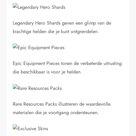
Legendary Hero Shards geven een glimp van de
krachtige helden die je kunt ontgrendelen.
Epic Equipment Pieces tonen de verbeterde uitrusting
die beschikbaar is voor je helden.
Rare Resources Packs illustreren de waardevolle
materialen die je voortgang ondersteunen.