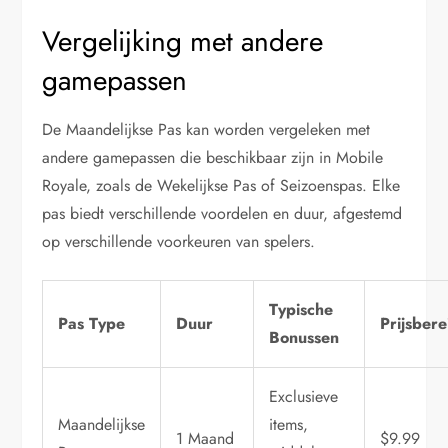
Vergelijking met andere
gamepassen
De Maandelijkse Pas kan worden vergeleken met
andere gamepassen die beschikbaar zijn in Mobile
Royale, zoals de Wekelijkse Pas of Seizoenspas. Elke
pas biedt verschillende voordelen en duur, afgestemd
op verschillende voorkeuren van spelers.
Typische
Pas Type
Duur
Prijsbere
Bonussen
Exclusieve
Maandelijkse
items,
1 Maand
$9.99